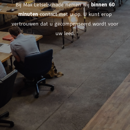
Bij Max Letselschade nemen wij
binnen 60
minuten
contact met u op. U kunt erop
vertrouwen dat u gecompenseerd wordt voor
uw leed.