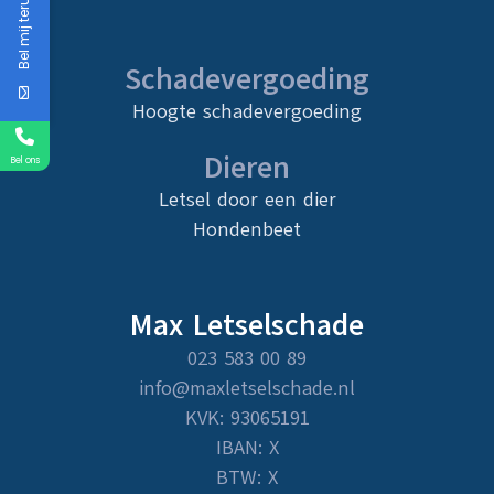
Bel mij terug
Schadevergoeding
Hoogte schadevergoeding
Dieren
Bel ons
Letsel door een dier
Hondenbeet
Max Letselschade
023 583 00 89
info@maxletselschade.nl
KVK: 93065191
IBAN: X
BTW: X