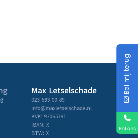
Bel mij terug
ng
Max Letselschade
ng
023 583 00 89
info@maxletselschade.nl
KVK: 93065191
IBAN: X
Bel ons
BTW: X