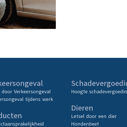
keersongeval
Schadevergoedi
l door Verkeersongeval
Hoogte schadevergoedi
ersongeval tijdens werk
Dieren
ducten
Letsel door een dier
ctaansprakelijkheid
Hondenbeet