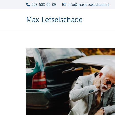
023 583 00 89
info@maxletselschade.nl
Max Letselschade