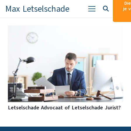
Die
Max Letselschade
je 
Letselschade Advocaat of Letselschade Jurist?