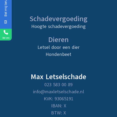
Bel mij terug
Schadevergoeding
Hoogte schadevergoeding
Dieren
Bel ons
Letsel door een dier
Hondenbeet
Max Letselschade
023 583 00 89
info@maxletselschade.nl
KVK: 93065191
IBAN: X
BTW: X