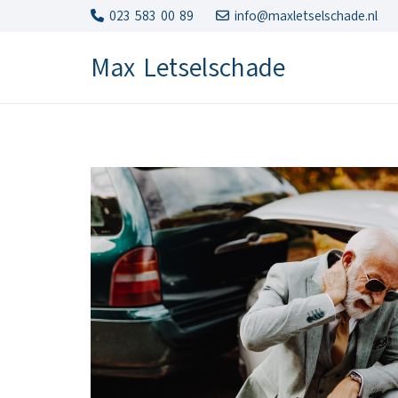
023 583 00 89
info@maxletselschade.nl
Max Letselschade