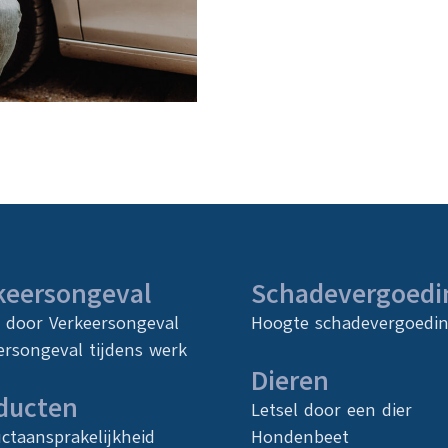
keersongeval
Schadevergoedi
l door Verkeersongeval
Hoogte schadevergoedi
ersongeval tijdens werk
Dieren
ducten
Letsel door een dier
ctaansprakelijkheid
Hondenbeet