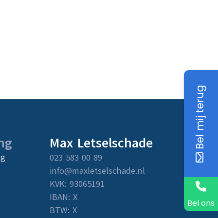
Bel mij terug
ng
Max Letselschade
ng
023 583 00 89
info@maxletselschade.nl
KVK: 93065191
IBAN: X
Bel ons
BTW: X