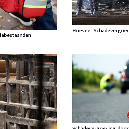
Hoeveel Schadevergoedi
 Nabestaanden
Schadevergoeding door