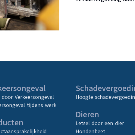
keersongeval
Schadevergoedi
l door Verkeersongeval
Hoogte schadevergoedi
ersongeval tijdens werk
Dieren
ducten
Letsel door een dier
ctaansprakelijkheid
Hondenbeet