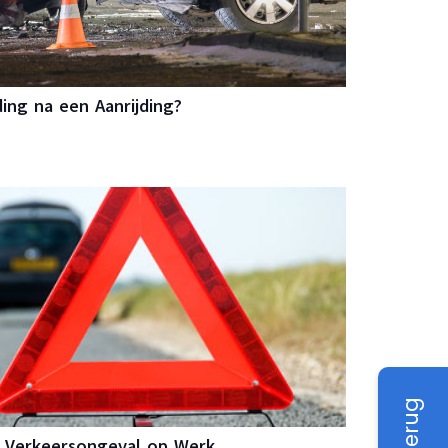
ng na een Aanrijding?
 Verkeersongeval op Werk