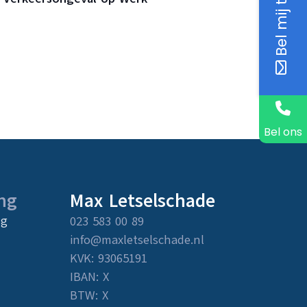
Bel mij terug
Bel ons
ng
Max Letselschade
ng
023 583 00 89
info@maxletselschade.nl
KVK: 93065191
IBAN: X
BTW: X