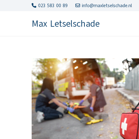
023 583 00 89
info@maxletselschade.nl
Max Letselschade