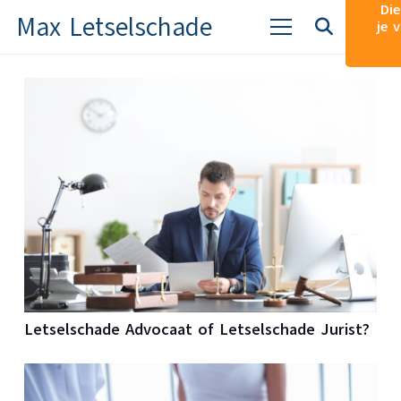
Die
Max Letselschade
je 
Letselschade Advocaat of Letselschade Jurist?