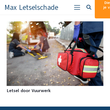
Die
Max Letselschade
je 
Letsel door Vuurwerk