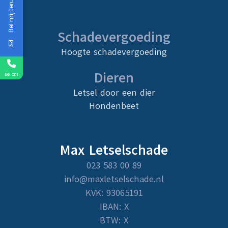
Bel mij terug
Schadevergoeding
Hoogte schadevergoeding
Dieren
Bel ons
Letsel door een dier
Hondenbeet
Max Letselschade
023 583 00 89
info@maxletselschade.nl
KVK: 93065191
IBAN: X
BTW: X