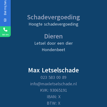
Bel mij terug
Schadevergoeding
Hoogte schadevergoeding
Dieren
Bel ons
Letsel door een dier
Hondenbeet
Max Letselschade
023 583 00 89
info@maxletselschade.nl
KVK: 93065191
IBAN: X
BTW: X