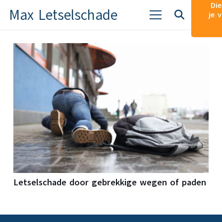
Die
Max Letselschade
je 
Letselschade door gebrekkige wegen of paden